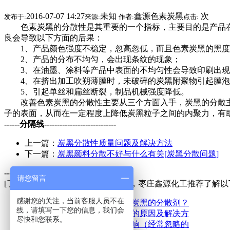
2016-07-07 14:27
未知
鑫源色素炭黑
次
发布于:
来源:
作者:
点击:
色素炭黑的分散性是其重要的一个指标，主要目的是产品在
良会导致以下方面的后果：
1、产品颜色强度不稳定，忽高忽低，而且色素炭黑的黑度
2、产品的分布不均匀，会出现条纹的现象；
3、在油墨、涂料等产品中表面的不均匀性会导致印刷出现
4、在挤出加工吹朔薄膜时，未破碎的炭黑附聚物引起膜泡
5、引起单丝和扁丝断裂，制品机械强度降低。
改善色素炭黑的分散性主要从三个方面入手，炭黑的分散主
子的表面，从而在一定程度上降低炭黑粒子之间的内聚力，有
------分隔线----------------------------
上一篇：
炭黑分散性质量问题及解决方法
下一篇：
炭黑颜料分散不好与什么有关[炭黑分散问题]
------分隔线----------------------------
请您留言
[了解
色素炭黑的分散性问题
的内容，枣庄鑫源化工推荐了解以
感谢您的关注，当前客服人员不在
炭黑怎么分散，有没有专用于炭黑的分散剂？
线，请填写一下您的信息，我们会
炭黑返粗怎么回事？炭黑团聚的原因及解决方
尽快和您联系。
并用胶粘度对炭黑分散性的影响（经常忽略的