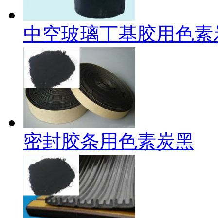
中空玻璃丁基胶用色素
密封胶条用色素炭黑