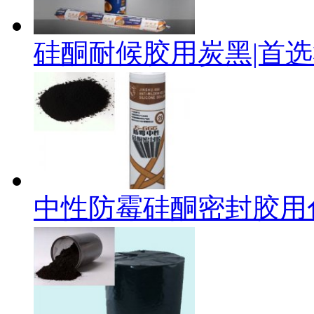
硅酮耐候胶用炭黑|首
中性防霉硅酮密封胶用